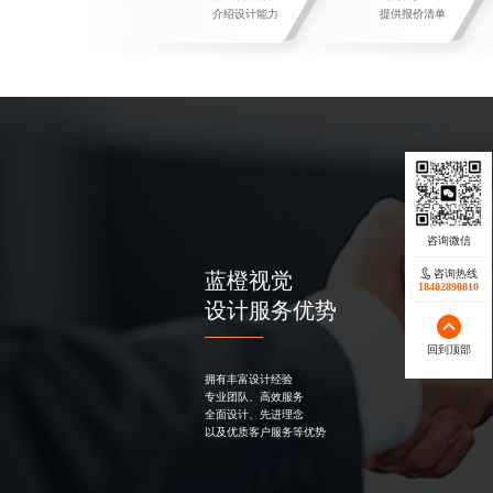
介绍设计能力
提供报价清单
咨询热线
咨询热线
蓝橙视觉
17723342546
18402890810
设计服务优势
回到顶部
回到顶部
拥有丰富设计经验
专业团队、高效服务
全面设计、先进理念
以及优质客户服务等优势