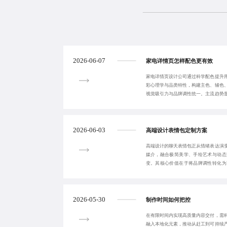
2026-06-07
家电详情页怎样配色更有效
家电详情页设计公司通过科学配色提升
彩心理学与品类特性，构建主色、辅色
视觉吸引力与品牌调性统一。主流趋势
家电中广泛应用
2026-06-03
高端设计表情包定制方案
高端设计的聊天表情包正从情绪表达演
媒介，融合极简美学、手绘艺术与动态
变。其核心价值在于将品牌调性转化为
产，推动数字沟通向
2026-05-30
制作时间如何把控
在有限时间内实现高质量内容交付，需
融入本地化元素，推动从赶工到可持续