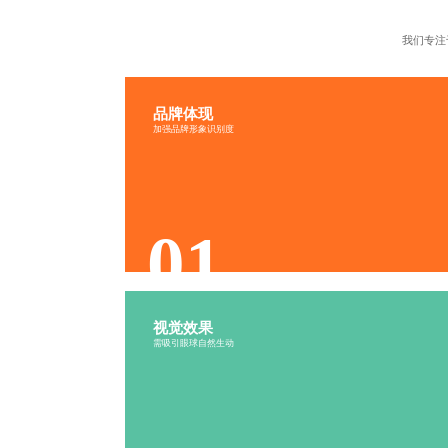
我们专注
品牌体现
品牌标志设计
品牌色彩
加强品牌形象识别度
品牌互动
品牌价值观
品牌故事
品牌理念
品牌形象设计
品牌图形
01
视觉效果
简洁明了
通俗易懂
需吸引眼球自然生动
主题突出
色彩和谐
独特性设计
视觉统一
图形清晰
布局平衡