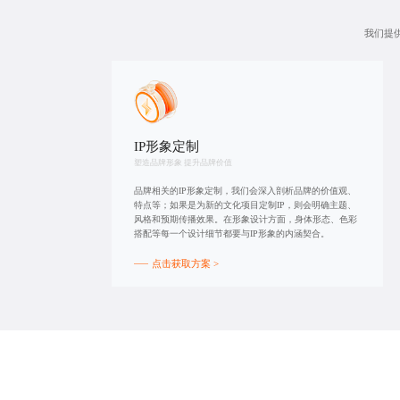
我们提
IP形象定制
塑造品牌形象 提升品牌价值
品牌相关的IP形象定制，我们会深入剖析品牌的价值观、
特点等；如果是为新的文化项目定制IP，则会明确主题、
风格和预期传播效果。在形象设计方面，身体形态、色彩
搭配等每一个设计细节都要与IP形象的内涵契合。
点击获取方案 >