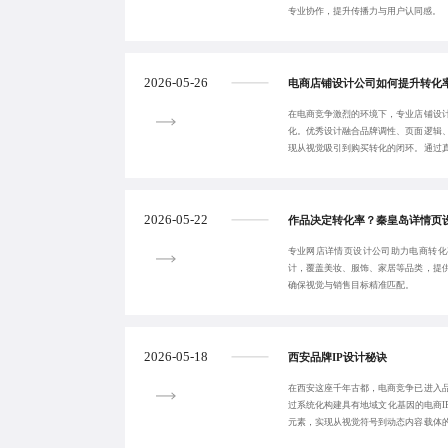
专业协作，提升传播力与用户认同感。
2026-05-26
电商店铺设计公司如何提升转化
在电商竞争激烈的环境下，专业店铺设
化。优秀设计融合品牌调性、页面逻辑
现从视觉吸引到购买转化的闭环。通过
品牌提升转化率
2026-05-22
作品决定转化率？秦皇岛详情页
专业网店详情页设计公司助力电商转化
计，覆盖美妆、服饰、家居等品类，提
确保视觉与销售目标精准匹配。
2026-05-18
西安品牌IP设计秘诀
在西安这座千年古都，电商竞争已进入
过系统化构建具有地域文化基因的电商I
元素，实现从视觉符号到动态内容载体
播、可延展、